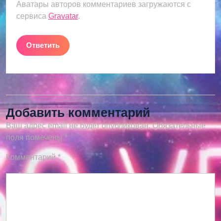
Аватары авторов комментариев загружаются с
сервиса
Gravatar
.
Ответить
Добавить комментарий
Ваш адрес email не будет опубликован.
Обязательные
поля помечены
*
Комментарий
*