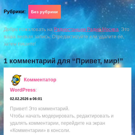
Рубрики:
Без рубрики
Добро пожаловать на
Радиостанции Радио Москва
. Это
ваша первая запись. Отредактируйте или удалите её,
затем пишите!
1 комментарий для “Привет, мир!”
Комментатор
WordPress
:
02.02.2026 в 06:01
Привет! Это комментарий.
Чтобы начать модерировать, редактировать и
удалять комментарии, перейдите на экран
«Комментарии» в консоли.